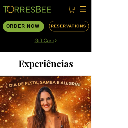
ORDER NOW
RESERVATIONS
Gift Card
Início
Experiences
Experiências