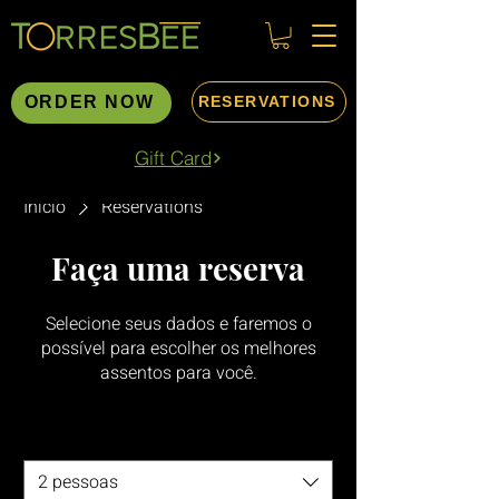
ORDER NOW
RESERVATIONS
Gift Card
Início
Reservations
Faça uma reserva
Selecione seus dados e faremos o
possível para escolher os melhores
assentos para você.
Tamanho do grupo
2 pessoas